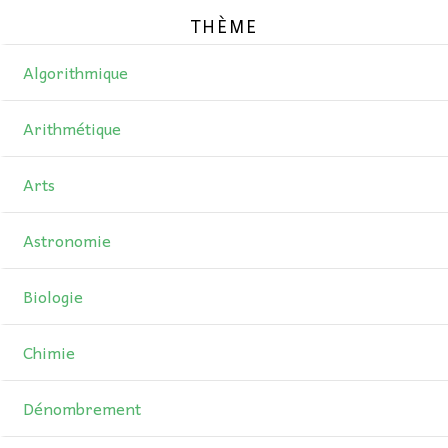
thème
AU FIL DES MATHS
Algorithmique
LIBRAIRIE
Arithmétique
Arts
Astronomie
Biologie
Chimie
Dénombrement