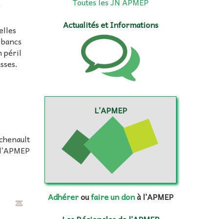
Toutes les JN APMEP
e
Actualités et Informations
elles
 bancs
 péril
sses.
L’APMEP
chenault
 l’APMEP
Adhérer
ou
faire un don
à l’APMEP