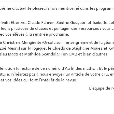
 thème d’actualité plusieurs fois mentionné dans les progra
ylvain Etienne, Claude Fahrer, Sabine Gougeon et Isabelle Le
 leurs pratiques de classes et partager des ressources : vous 
vec vos élèves à la rentrée prochaine.
 de Christine Mangiante-Orsola sur l’enseignement de la géom
 Zoé Mesnil sur la logique, le Cluedo de Stéphane Mouez et Ka
eleu Maati et Mathilde Scandolari en CM2 et bien d’autres
ération la lecture de ce numéro d’Au fil des maths... Et la pé
ture, n’hésitez pas à nous envoyer un article de votre cru, en
et vos idées qui font l’intérêt de la revue !
L’équipe de 