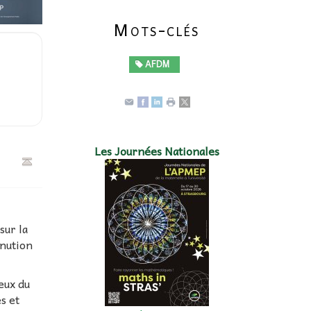
Mots-clés
AFDM
Les Journées Nationales
sur la
inution
eux du
s et