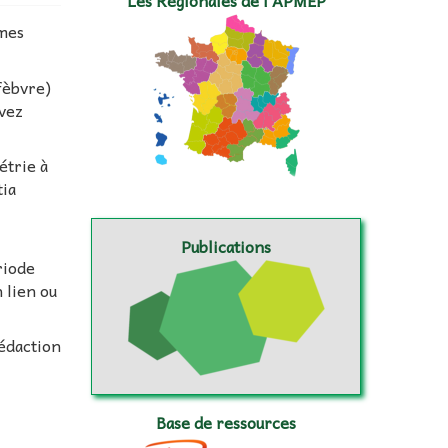
Les Régionales de l’APMEP
mmes
fèbvre)
avez
étrie à
tia
Publications
riode
 lien ou
rédaction
Base de ressources